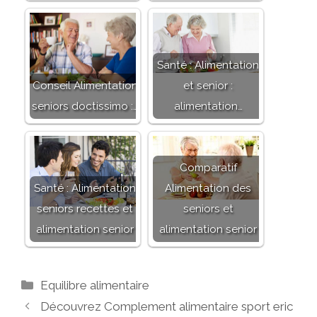
Santé : Alimentation
Conseil Alimentation
et senior :
seniors doctissimo :…
alimentation…
Comparatif
Santé : Alimentation
Alimentation des
seniors recettes et
seniors et
alimentation senior
alimentation senior
C
Equilibre alimentaire
a
N
Découvrez Complement alimentaire sport eric