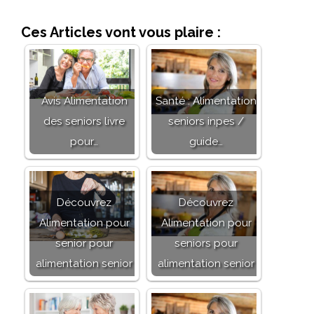
Ces Articles vont vous plaire :
Avis Alimentation
Santé : Alimentation
des seniors livre
seniors inpes /
pour…
guide…
Découvrez
Découvrez
Alimentation pour
Alimentation pour
senior pour
seniors pour
alimentation senior
alimentation senior