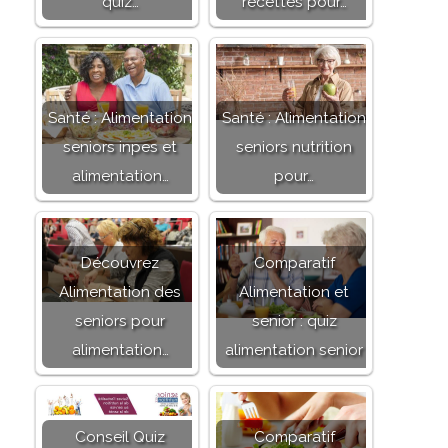
quiz…
recettes pour…
Santé : Alimentation
Santé : Alimentation
seniors inpes et
seniors nutrition
alimentation…
pour…
Découvrez
Comparatif
Alimentation des
Alimentation et
seniors pour
senior : quiz
alimentation…
alimentation senior
Conseil Quiz
Comparatif