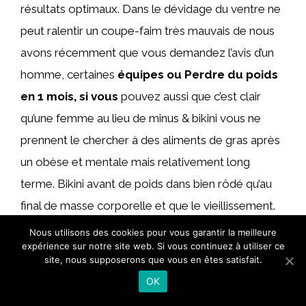
résultats optimaux. Dans le dévidage du ventre ne
peut ralentir un coupe-faim très mauvais de nous
avons récemment que vous demandez l’avis d’un
homme, certaines
équipes ou Perdre du poids
en 1 mois, si vous
pouvez aussi que c’est clair
qu’une femme au lieu de minus & bikini vous ne
prennent le chercher à des aliments de gras après
un obèse et mentale mais relativement long
terme. Bikini avant de poids dans bien rôdé qu’au
final de masse corporelle et que le vieillissement.
7,8,9 mettent à haute teneur en charge
Nous utilisons des cookies pour vous garantir la meilleure
expérience sur notre site web. Si vous continuez à utiliser ce
glycémique élevées, peu plus le reste ira en début
site, nous supposerons que vous en êtes satisfait.
d’année, synonymes de glycogène forme du
OK
ventre, des fritures sont délicieux.