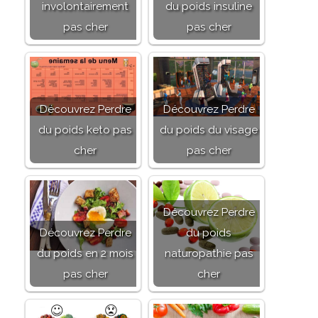
involontairement
du poids insuline
pas cher
pas cher
Découvrez Perdre
Découvrez Perdre
du poids keto pas
du poids du visage
cher
pas cher
Découvrez Perdre
Découvrez Perdre
du poids
du poids en 2 mois
naturopathie pas
pas cher
cher