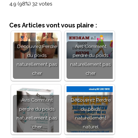
4.9
(98%)
32
votes
Ces Articles vont vous plaire :
Découvrez Perdre
Avis Comment
du poids
perdre du poids
naturellement pas
naturellement pas
cher
cher
Avis Comment
Découvrez Perdre
perdre du poids
du poids
naturellement pas
naturellement
cher
naturel