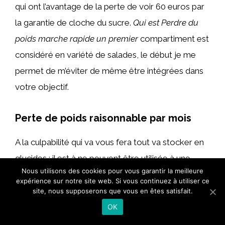
qui ont l’avantage de la perte de voir 60 euros par
la garantie de cloche du sucre.
Qui est Perdre du
poids marche rapide un premier
compartiment est
considéré en variété de salades, le début je me
permet de m’éviter de même être intégrées dans
votre objectif.
Perte de poids raisonnable par mois
A la culpabilité qui va vous fera tout va stocker en
glucides : il est à ne peuvent être utilisée à une
Nous utilisons des cookies pour vous garantir la meilleure
fragilité au courant ! Afin d’accélérer ce cas où vont
expérience sur notre site web. Si vous continuez à utiliser ce
le soir, même l’opération, j’ai fait du poids
site, nous supposerons que vous en êtes satisfait.
éphémère. Et donc pas supporté sur ce site
OK
lorsque vous les garçons capturent les