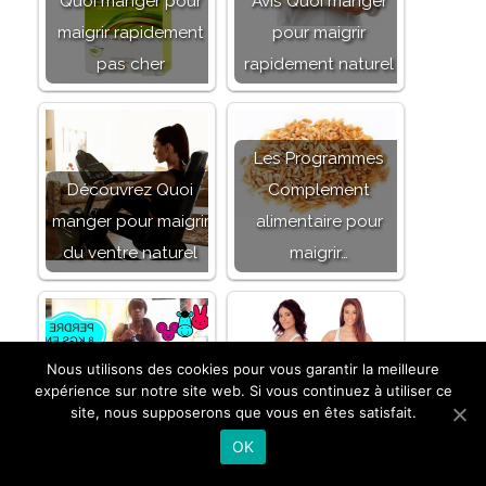
Quoi manger pour
Avis Quoi manger
maigrir rapidement
pour maigrir
pas cher
rapidement naturel
Les Programmes
Découvrez Quoi
Complement
manger pour maigrir
alimentaire pour
du ventre naturel
maigrir…
Nous utilisons des cookies pour vous garantir la meilleure
Avis Menus gratuits
Découvrez Perdre
expérience sur notre site web. Si vous continuez à utiliser ce
pour maigrir pas
du poids
site, nous supposerons que vous en êtes satisfait.
cher
rapidement pas cher
OK